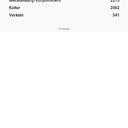
Mecklenburg-Vorpommern
2375
Kultur
2062
Verkehr
541
- Anzeige -