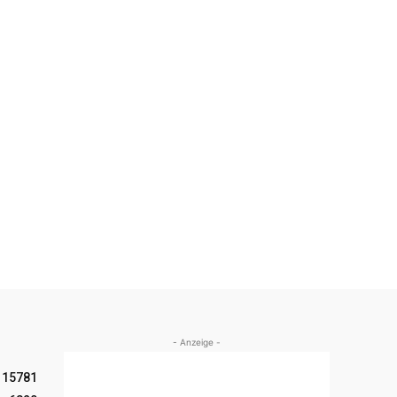
- Anzeige -
15781