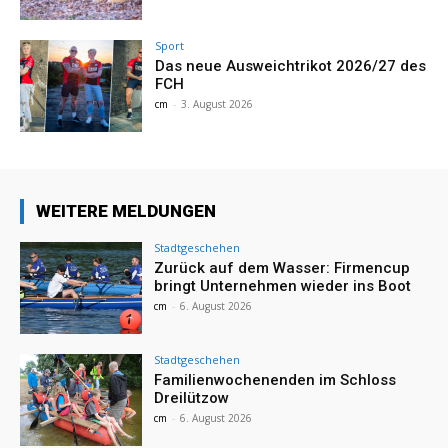
Sport
Das neue Ausweichtrikot 2026/27 des
FCH
cm
-
3. August 2026
WEITERE MELDUNGEN
Stadtgeschehen
Zurück auf dem Wasser: Firmencup
bringt Unternehmen wieder ins Boot
cm
-
6. August 2026
Stadtgeschehen
Familienwochenenden im Schloss
Dreilützow
cm
-
6. August 2026