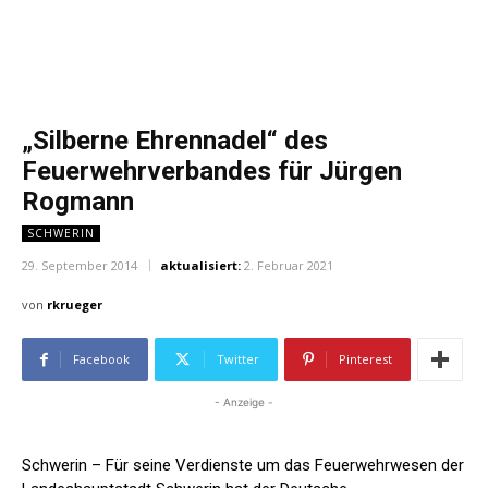
„Silberne Ehrennadel“ des
Feuerwehrverbandes für Jürgen
Rogmann
SCHWERIN
29. September 2014
aktualisiert:
2. Februar 2021
von
rkrueger
Facebook
Twitter
Pinterest
- Anzeige -
Schwerin – Für seine Verdienste um das Feuerwehrwesen der