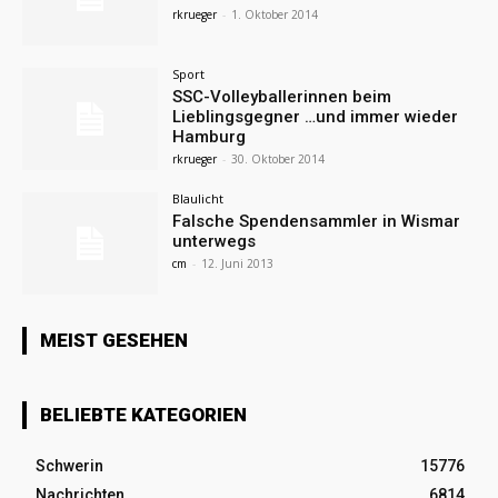
rkrueger
-
1. Oktober 2014
Sport
SSC-Volleyballerinnen beim
Lieblingsgegner …und immer wieder
Hamburg
rkrueger
-
30. Oktober 2014
Blaulicht
Falsche Spendensammler in Wismar
unterwegs
cm
-
12. Juni 2013
MEIST GESEHEN
BELIEBTE KATEGORIEN
Schwerin
15776
Nachrichten
6814