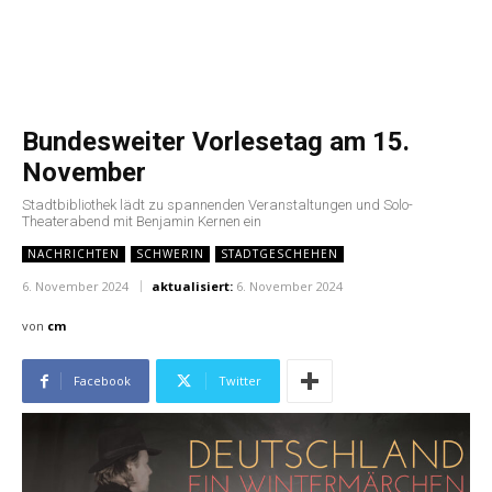
Bundesweiter Vorlesetag am 15.
November
Stadtbibliothek lädt zu spannenden Veranstaltungen und Solo-
Theaterabend mit Benjamin Kernen ein
NACHRICHTEN
SCHWERIN
STADTGESCHEHEN
6. November 2024
aktualisiert:
6. November 2024
von
cm
Facebook
Twitter