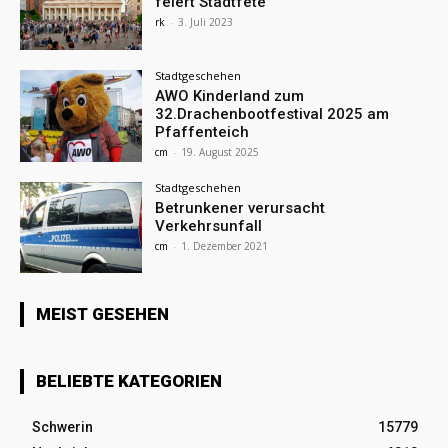
feiert Stadtfete
rk
-
3. Juli 2023
Stadtgeschehen
AWO Kinderland zum
32.Drachenbootfestival 2025 am
Pfaffenteich
cm
-
19. August 2025
Stadtgeschehen
Betrunkener verursacht
Verkehrsunfall
cm
-
1. Dezember 2021
MEIST GESEHEN
BELIEBTE KATEGORIEN
Schwerin
15779