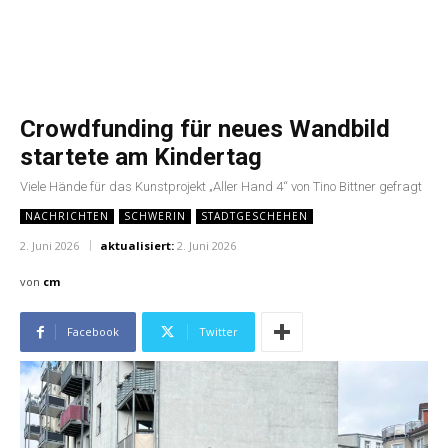
Crowdfunding für neues Wandbild
startete am Kindertag
Viele Hände für das Kunstprojekt „Aller Hand 4“ von Tino Bittner gefragt
NACHRICHTEN
SCHWERIN
STADTGESCHEHEN
2. Juni 2026
aktualisiert:
2. Juni 2026
von
cm
Facebook
Twitter