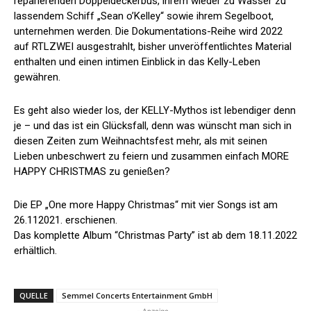
reparierenden Doppeldeckerbus, ihrem wieder zu Wasser zu
lassendem Schiff „Sean o’Kelley“ sowie ihrem Segelboot,
unternehmen werden. Die Dokumentations-Reihe wird 2022
auf RTLZWEI ausgestrahlt, bisher unveröffentlichtes Material
enthalten und einen intimen Einblick in das Kelly-Leben
gewähren.
Es geht also wieder los, der KELLY-Mythos ist lebendiger denn
je – und das ist ein Glücksfall, denn was wünscht man sich in
diesen Zeiten zum Weihnachtsfest mehr, als mit seinen
Lieben unbeschwert zu feiern und zusammen einfach MORE
HAPPY CHRISTMAS zu genießen?
Die EP „One more Happy Christmas“ mit vier Songs ist am
26.112021. erschienen.
Das komplette Album “Christmas Party” ist ab dem 18.11.2022
erhältlich.
QUELLE
Semmel Concerts Entertainment GmbH
- Anzeige -