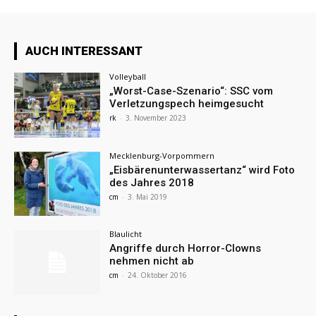
AUCH INTERESSANT
Volleyball
„Worst-Case-Szenario“: SSC vom
Verletzungspech heimgesucht
rk
-
3. November 2023
Mecklenburg-Vorpommern
„Eisbärenunterwassertanz“ wird Foto
des Jahres 2018
cm
-
3. Mai 2019
Blaulicht
Angriffe durch Horror-Clowns
nehmen nicht ab
cm
-
24. Oktober 2016