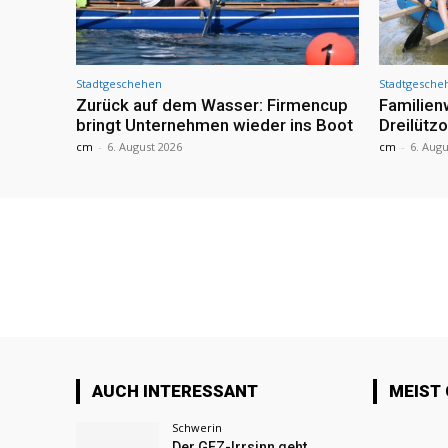
Stadtgeschehen
Stadtgesche
Zurück auf dem Wasser: Firmencup
Familie
bringt Unternehmen wieder ins Boot
Dreilütz
cm
-
6. August 2026
cm
-
6. Augu
AUCH INTERESSANT
MEIST
Schwerin
Der GEZ-Irrsinn geht