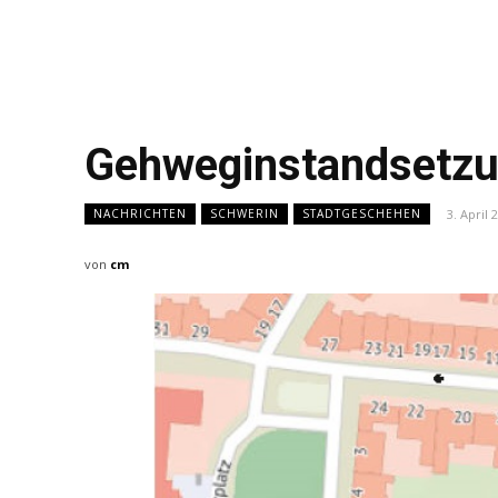
Gehweginstandsetzu
3. April 
NACHRICHTEN
SCHWERIN
STADTGESCHEHEN
von
cm