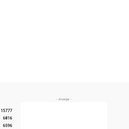
- Anzeige -
15777
6816
6596