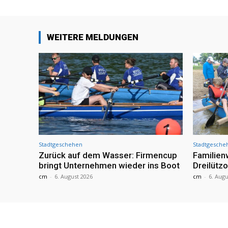
WEITERE MELDUNGEN
Stadtgeschehen
Stadtgesche
Zurück auf dem Wasser: Firmencup
Familie
bringt Unternehmen wieder ins Boot
Dreilütz
cm
-
6. August 2026
cm
-
6. Augu