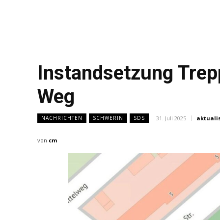
Instandsetzung Trep
Weg
31. Juli 2025
aktualis
NACHRICHTEN
SCHWERIN
SDS
von
cm