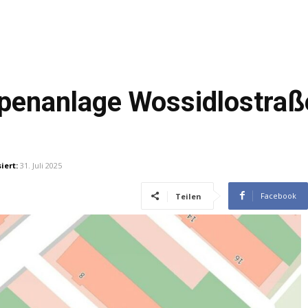
penanlage Wossidlostraß
iert:
31. Juli 2025
Facebook
Teilen