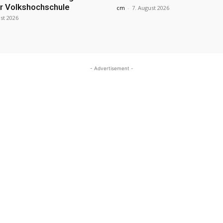
r Volkshochschule
cm
-
7. August 2026
st 2026
- Advertisement -