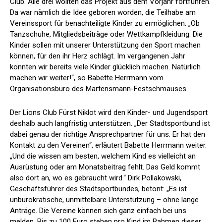
Club. Alle drei wollten das Projekt aus dem Vorjahr fortführen.
Da war nämlich die Idee geboren worden, die Teilhabe am
Vereinssport für benachteiligte Kinder zu ermöglichen. „Ob
Tanzschuhe, Mitgliedsbeiträge oder Wettkampfkleidung: Die
Kinder sollen mit unserer Unterstützung den Sport machen
können, für den ihr Herz schlägt. Im vergangenen Jahr
konnten wir bereits viele Kinder glücklich machen. Natürlich
machen wir weiter!“, so Babette Herrmann vom
Organisationsbüro des Martensmann-Festschmauses.
Der Lions Club Fürst Niklot wird den Kinder- und Jugendsport
deshalb auch langfristig unterstützen. „Der Stadtsportbund ist
dabei genau der richtige Ansprechpartner für uns. Er hat den
Kontakt zu den Vereinen“, erläutert Babette Herrmann weiter.
„Und die wissen am besten, welchem Kind es vielleicht an
Ausrüstung oder am Monatsbeitrag fehlt. Das Geld kommt
also dort an, wo es gebraucht wird.“ Dirk Pollakowski,
Geschäftsführer des Stadtsportbundes, betont: „Es ist
unbürokratische, unmittelbare Unterstützung – ohne lange
Anträge. Die Vereine können sich ganz einfach bei uns
melden. Bis zu 100 Euro stehen pro Kind im Rahmen dieser