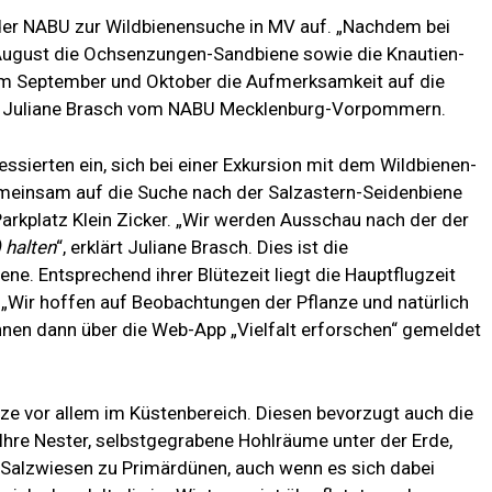
 der NABU zur Wildbienensuche in MV auf. „Nachdem bei
August die Ochsenzungen-Sandbiene sowie die Knautien-
im September und Oktober die Aufmerksamkeit auf die
tet Juliane Brasch vom NABU Mecklenburg-Vorpommern.
ssierten ein, sich bei einer Exkursion mit dem Wildbienen-
meinsam auf die Suche nach der Salzastern-Seidenbiene
arkplatz Klein Zicker. „Wir werden Ausschau nach der der
)
halten
“, erklärt Juliane Brasch. Dies ist die
e. Entsprechend ihrer Blütezeit liegt die Hauptflugzeit
. „Wir hoffen auf Beobachtungen der Pflanze und natürlich
nen dann über die Web-App „Vielfalt erforschen“ gemeldet
nze vor allem im Küstenbereich. Diesen bevorzugt auch die
Ihre Nester, selbstgegrabene Hohlräume unter der Erde,
 Salzwiesen zu Primärdünen, auch wenn es sich dabei