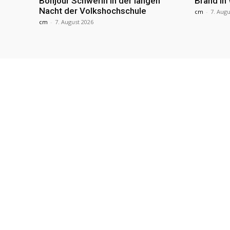
Bonjour Schwerin in der langen
Brand in
Nacht der Volkshochschule
cm
-
7. Augu
cm
-
7. August 2026