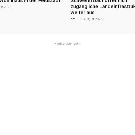
 Wohnhaus in der Feldstadt
Schwerin baut öffentlich
zugängliche Landeinfrastru
st 2026
weiter aus
cm
-
7. August 2026
- Advertisement -