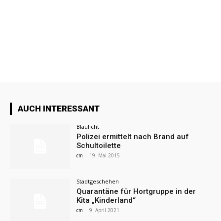
AUCH INTERESSANT
Blaulicht
Polizei ermittelt nach Brand auf
Schultoilette
cm
-
19. Mai 2015
Stadtgeschehen
Quarantäne für Hortgruppe in der
Kita „Kinderland“
cm
-
9. April 2021