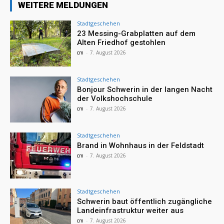
WEITERE MELDUNGEN
Stadtgeschehen
23 Messing-Grabplatten auf dem
Alten Friedhof gestohlen
cm
-
7. August 2026
Stadtgeschehen
Bonjour Schwerin in der langen Nacht
der Volkshochschule
cm
-
7. August 2026
Stadtgeschehen
Brand in Wohnhaus in der Feldstadt
cm
-
7. August 2026
Stadtgeschehen
Schwerin baut öffentlich zugängliche
Landeinfrastruktur weiter aus
cm
-
7. August 2026