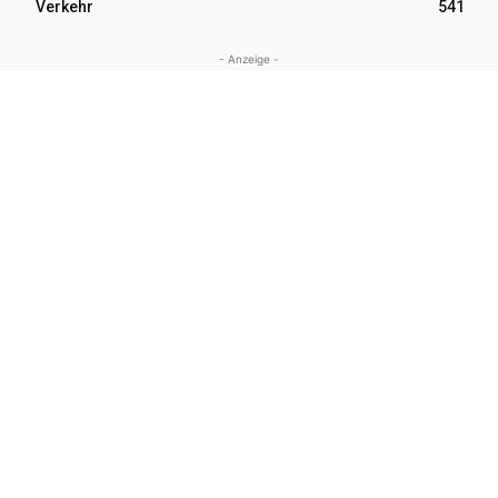
Verkehr
541
- Anzeige -