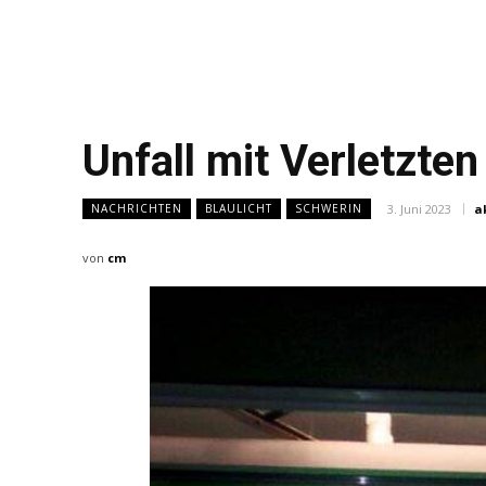
Unfall mit Verletzte
3. Juni 2023
a
NACHRICHTEN
BLAULICHT
SCHWERIN
von
cm