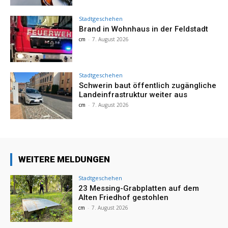
Stadtgeschehen
Brand in Wohnhaus in der Feldstadt
cm
-
7. August 2026
Stadtgeschehen
Schwerin baut öffentlich zugängliche
Landeinfrastruktur weiter aus
cm
-
7. August 2026
WEITERE MELDUNGEN
Stadtgeschehen
23 Messing-Grabplatten auf dem
Alten Friedhof gestohlen
cm
-
7. August 2026