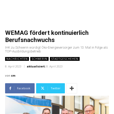
WEMAG fördert kontinuierlich
Berufsnachwuchs
IHK zu Schwerin würdigt Öko-Energieversorger zum 13. Mal in Folge als
TOP-Ausbildungsbetrieb
NACHRICHTEN
SCHWERIN
STADTGESCHEHEN
8. April 2023
aktualisiert:
8. April 2023
von
cm
Facebook
Twitter