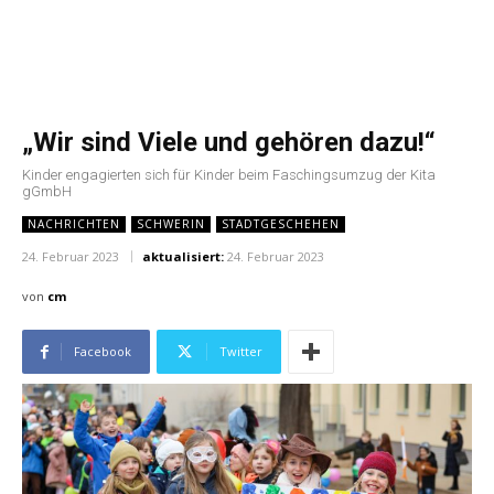
„Wir sind Viele und gehören dazu!“
Kinder engagierten sich für Kinder beim Faschingsumzug der Kita
gGmbH
NACHRICHTEN
SCHWERIN
STADTGESCHEHEN
24. Februar 2023
aktualisiert:
24. Februar 2023
von
cm
Facebook
Twitter