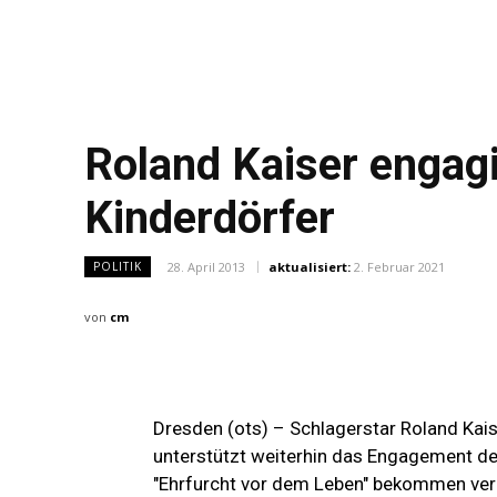
Roland Kaiser engagi
Kinderdörfer
28. April 2013
aktualisiert:
2. Februar 2021
POLITIK
von
cm
Dresden (ots) – Schlagerstar Roland Kaise
unterstützt weiterhin das Engagement der
"Ehrfurcht vor dem Leben" bekommen vern