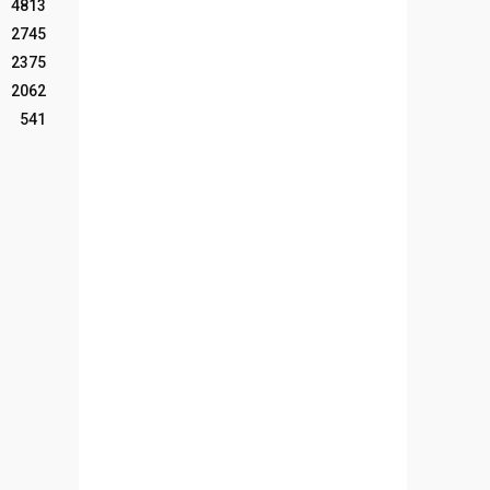
4813
2745
2375
2062
541