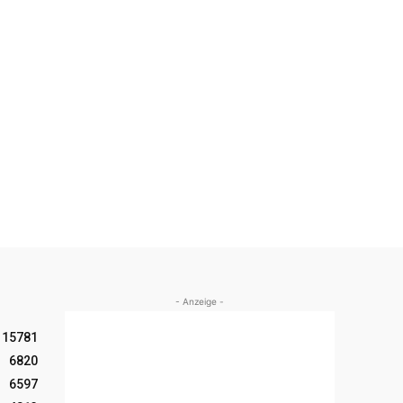
- Anzeige -
15781
6820
6597