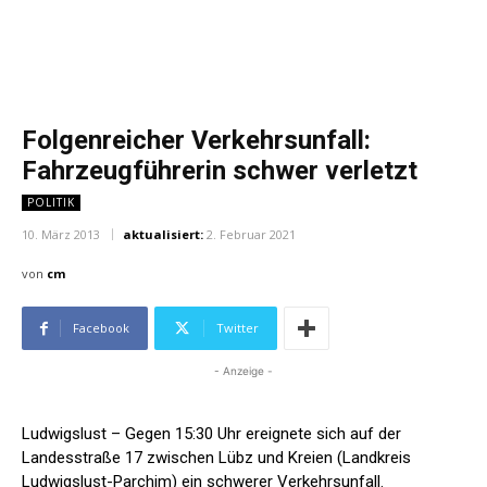
Folgenreicher Verkehrsunfall:
Fahrzeugführerin schwer verletzt
POLITIK
10. März 2013
aktualisiert:
2. Februar 2021
von
cm
Facebook
Twitter
- Anzeige -
Ludwigslust – Gegen 15:30 Uhr ereignete sich auf der
Landesstraße 17 zwischen Lübz und Kreien (Landkreis
Ludwigslust-Parchim) ein schwerer Verkehrsunfall.