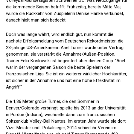
Volleyball-Bundesligisten Schweriner SC, was Neuzugänge für
die kommende Saison betrifft. Frühzeitig, bereits Mitte Mai,
wurde die Rückkehr von Zuspielerin Denise Hanke verkündet,
danach hielt man sich bedeckt.
Doch was lange währt, wird endlich gut, nun kommt die
nächste Erfolgsmeldung vom Deutschen Rekordmeister: die
23-jährige US-Amerikanerin Ariel Turner wurde unter Vertrag
genommen, sie verstärkt die Annahme/Außen-Position.
Trainer Felix Koslowski ist begeistert über diesen Coup: "Ariel
war in der vergangenen Saison die beste Spielerin der
französischen Liga. Sie ist ein weiterer wirklicher Hochkaräter,
ist sicher in der Annahme und hat eine hohe Effektivität im
Angriff."
Die 1,86 Meter große Turner, die den Sommer in
Denver/Colorado verbringt, spielte bis 2013 an der Universität
in Purdue (Indiana), wechselte dann zum französischen
Spitzenklub Volley-Ball Nantes. Im ersten Jahr wurde sie dort
Vize-Meister und -Pokalsieger, 2014 schied ihr Verein im