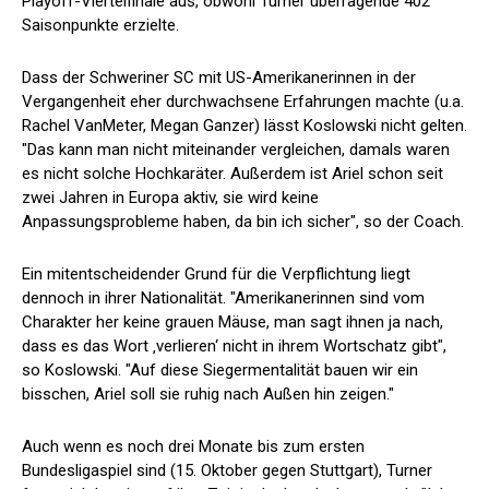
Playoff-Viertelfinale aus, obwohl Turner überragende 402
Saisonpunkte erzielte.
Dass der Schweriner SC mit US-Amerikanerinnen in der
Vergangenheit eher durchwachsene Erfahrungen machte (u.a.
Rachel VanMeter, Megan Ganzer) lässt Koslowski nicht gelten.
"Das kann man nicht miteinander vergleichen, damals waren
es nicht solche Hochkaräter. Außerdem ist Ariel schon seit
zwei Jahren in Europa aktiv, sie wird keine
Anpassungsprobleme haben, da bin ich sicher", so der Coach.
Ein mitentscheidender Grund für die Verpflichtung liegt
dennoch in ihrer Nationalität. "Amerikanerinnen sind vom
Charakter her keine grauen Mäuse, man sagt ihnen ja nach,
dass es das Wort ‚verlieren‘ nicht in ihrem Wortschatz gibt",
so Koslowski. "Auf diese Siegermentalität bauen wir ein
bisschen, Ariel soll sie ruhig nach Außen hin zeigen."
Auch wenn es noch drei Monate bis zum ersten
Bundesligaspiel sind (15. Oktober gegen Stuttgart), Turner