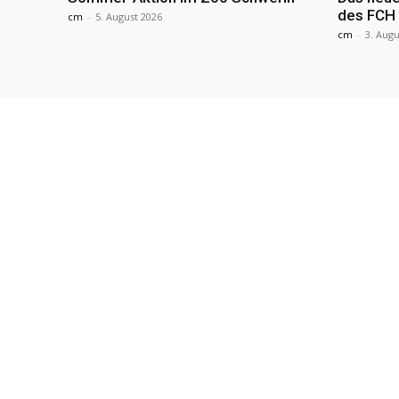
des FCH
cm
-
5. August 2026
cm
-
3. Augu