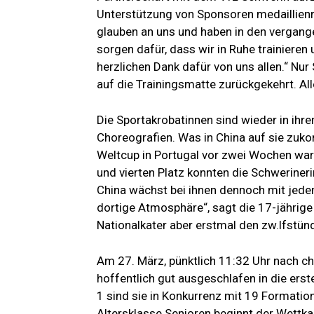
Unterstützung von Sponsoren medaillienr
glauben an uns und haben in den vergan
sorgen dafür, dass wir in Ruhe trainier
herzlichen Dank dafür von uns allen.“ N
auf die Trainingsmatte zurückgekehrt. Al
Die Sportakrobatinnen sind wieder in ihre
Choreografien. Was in China auf sie zukom
Weltcup in Portugal vor zwei Wochen waren
und vierten Platz konnten die Schwerineri
China wächst bei ihnen dennoch mit jedem
dortige Atmosphäre“, sagt die 17-jährige
Nationalkater aber erstmal den zw.lfstü
Am 27. März, pünktlich 11:32 Uhr nach ch
hoffentlich gut ausgeschlafen in die erst
1 sind sie in Konkurrenz mit 19 Formation
Altersklasse Senioren beginnt der Wettka