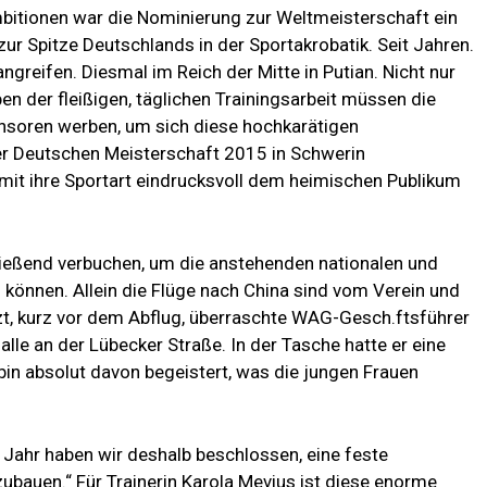
mbitionen war die Nominierung zur Weltmeisterschaft ein
 zur Spitze Deutschlands in der Sportakrobatik. Seit Jahren.
ngreifen. Diesmal im Reich der Mitte in Putian. Nicht nur
n der fleißigen, täglichen Trainingsarbeit müssen die
onsoren werben, um sich diese hochkarätigen
der Deutschen Meisterschaft 2015 in Schwerin
 mit ihre Sportart eindrucksvoll dem heimischen Publikum
ließend verbuchen, um die anstehenden nationalen und
können. Allein die Flüge nach China sind vom Verein und
tzt, kurz vor dem Abflug, überraschte WAG-Gesch.ftsführer
alle an der Lübecker Straße. In der Tasche hatte er eine
bin absolut davon begeistert, was die jungen Frauen
Jahr haben wir deshalb beschlossen, eine feste
bauen.“ Für Trainerin Karola Mevius ist diese enorme