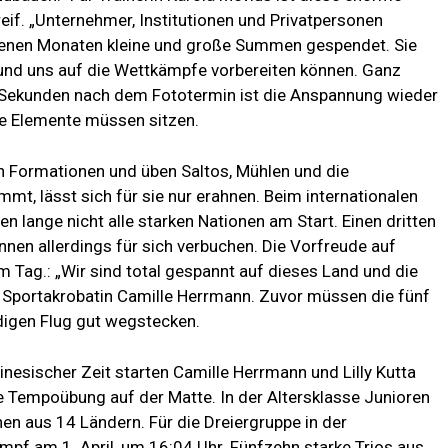
eif. „Unternehmer, Institutionen und Privatpersonen
genen Monaten kleine und große Summen gespendet. Sie
en und uns auf die Wettkämpfe vorbereiten können. Ganz
ur Sekunden nach dem Fototermin ist die Anspannung wieder
le Elemente müssen sitzen.
n Formationen und üben Saltos, Mühlen und die
mt, lässt sich für sie nur erahnen. Beim internationalen
 lange nicht alle starken Nationen am Start. Einen dritten
nnen allerdings für sich verbuchen. Die Vorfreude auf
 Tag.: „Wir sind total gespannt auf dieses Land und die
 Sportakrobatin Camille Herrmann. Zuvor müssen die fünf
ndigen Flug gut wegstecken.
inesischer Zeit starten Camille Herrmann und Lilly Kutta
e Tempoübung auf der Matte. In der Altersklasse Junioren
en aus 14 Ländern. Für die Dreiergruppe in der
mpf am 1. April, um 16:04 Uhr. Fünfzehn starke Trios aus