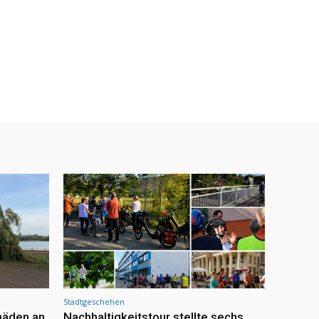
Stadtgeschehen
häden an
Nachhaltigkeitstour stellte sechs