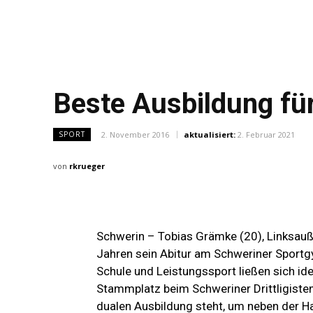
Beste Ausbildung für
2. November 2016
aktualisiert:
2. Februar 2021
SPORT
von
rkrueger
Schwerin – Tobias Grämke (20), Linksauße
Jahren sein Abitur am Schweriner Sportg
Schule und Leistungssport ließen sich idea
Stammplatz beim Schweriner Drittligiste
dualen Ausbildung steht, um neben der H