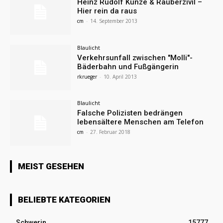
Heinz Rudolf Kunze & Räuberzivil –
Hier rein da raus
cm
-
14. September 2013
Blaulicht
Verkehrsunfall zwischen "Molli"-
Bäderbahn und Fußgängerin
rkrueger
-
10. April 2013
Blaulicht
Falsche Polizisten bedrängen
lebensältere Menschen am Telefon
cm
-
27. Februar 2018
MEIST GESEHEN
BELIEBTE KATEGORIEN
Schwerin
15777