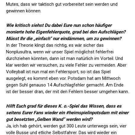
Mutes, dass wir taktisch gut vorbereitet sein werden und
gewinnen können.
Wie kritisch siehst Du dabei Eure nun schon häufiger
monierte hohe Eigenfehlerquote, grad bei den Aufschlägen?
Müsst Ihr die „einfach“ nur eindämmen, um zu gewinnen?
In der Theorie klingt das richtig, es wär sicher das
Nonplusultra, wenn wir unser Spiel möglichst fehlerfrei
durchziehen könnten, dann ist man natürlich im Vorteil. Und
klar werden wir versuchen, zu viele Fehler zu vermeiden. Aber
Volleyball ist nun mal ein Fehlersport, so ist das Spiel
ausgelegt, es kommt eben vor. Potsdam hat am Mittwoch
gegen Suhl genauso 14 Aufschlagfehler gemacht. Am Ende
ist der besser dran, der mit den Fehlern besser umgehen kann.
Hilft Euch grad für dieses K. o.-Spiel das Wissen, dass es
seitens Eurer Fans wieder ein
#heimspielinpotsdam
mit einer
gut besetzten „Gelben Wand“ werden wird?
Ja, ich hab gehört, werden gut 300 Leute unterwegs sein, vier
volle Busse und etliche Selbstfahrer. Das wird wieder ein