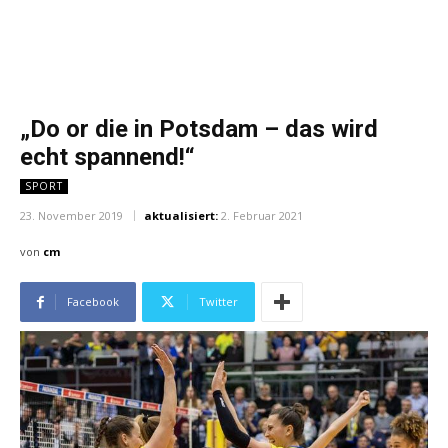
„Do or die in Potsdam – das wird
echt spannend!“
SPORT
23. November 2019
aktualisiert:
2. Februar 2021
von
cm
Facebook
Twitter