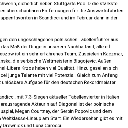
erin, sicherlich neben Stuttgarts Pool D die stärkste
den überschaubaren Entfernungen für die Auswärtsfahrten
ruppenfavoriten in Scandicci und im Februar dann in der
egen den ungeschlagenen polnischen Tabellenführer aus
das Maß der Dinge in unserem Nachbarland, alle elf
szow ist ein sehr erfahrenes Team, Zuspielerin Kaczmar,
anska, die serbische Weltmeisterin Blagojevic, Außen
al-Libera Krzos haben viel Qualität. Hinzu gesellen sich
cel junge Talente mit viel Potenzial. Gleich zum Anfang
ht unlösbare Aufgabe für den deutschen Rekordmeister.
dicci, mit 7:3-Siegen aktueller Tabellenvierter in Italien
 Herausragende Akteurin auf Diagonal ist der polnische
 Zuspiel, Megan Courtney, der Serbin Popovic und dem
in Weltklasse-Lineup am Start. Ein Wiedersehen gibt es mit
y Drewniok und Luna Carocci.