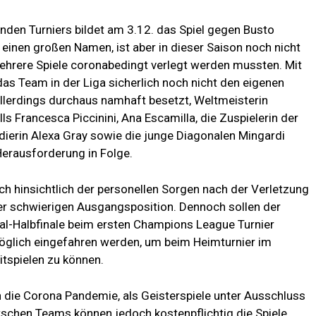
nden Turniers bildet am 3.12. das Spiel gegen Busto
einen großen Namen, ist aber in dieser Saison noch nicht
hrere Spiele coronabedingt verlegt werden mussten. Mit
das Team in der Liga sicherlich noch nicht den eigenen
allerdings durchaus namhaft besetzt, Weltmeisterin
s Francesca Piccinini, Ana Escamilla, die Zuspielerin der
dierin Alexa Gray sowie die junge Diagonalen Mingardi
 Herausforderung in Folge.
h hinsichtlich der personellen Sorgen nach der Verletzung
ner schwierigen Ausgangsposition. Dennoch sollen der
Halbfinale beim ersten Champions League Turnier
glich eingefahren werden, um beim Heimturnier im
itspielen zu können.
ch die Corona Pandemie, als Geisterspiele unter Ausschluss
utschen Teams können jedoch kostenpflichtig die Spiele