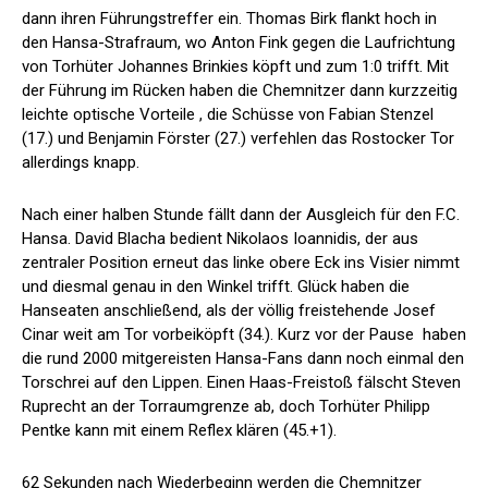
dann ihren Führungstreffer ein. Thomas Birk flankt hoch in
den Hansa-Strafraum, wo Anton Fink gegen die Laufrichtung
von Torhüter Johannes Brinkies köpft und zum 1:0 trifft. Mit
der Führung im Rücken haben die Chemnitzer dann kurzzeitig
leichte optische Vorteile , die Schüsse von Fabian Stenzel
(17.) und Benjamin Förster (27.) verfehlen das Rostocker Tor
allerdings knapp.
Nach einer halben Stunde fällt dann der Ausgleich für den F.C.
Hansa. David Blacha bedient Nikolaos Ioannidis, der aus
zentraler Position erneut das linke obere Eck ins Visier nimmt
und diesmal genau in den Winkel trifft. Glück haben die
Hanseaten anschließend, als der völlig freistehende Josef
Cinar weit am Tor vorbeiköpft (34.). Kurz vor der Pause haben
die rund 2000 mitgereisten Hansa-Fans dann noch einmal den
Torschrei auf den Lippen. Einen Haas-Freistoß fälscht Steven
Ruprecht an der Torraumgrenze ab, doch Torhüter Philipp
Pentke kann mit einem Reflex klären (45.+1).
62 Sekunden nach Wiederbeginn werden die Chemnitzer