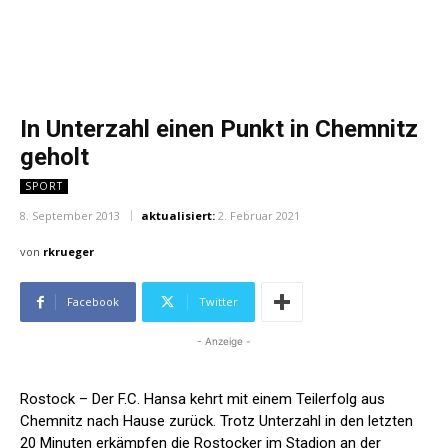
In Unterzahl einen Punkt in Chemnitz
geholt
SPORT
8. September 2013
aktualisiert:
2. Februar 2021
von
rkrueger
Facebook
Twitter
- Anzeige -
Rostock –
Der F.C. Hansa kehrt mit einem Teilerfolg aus
Chemnitz nach Hause zurück. Trotz Unterzahl in den letzten
20 Minuten erkämpfen die Rostocker im Stadion an der