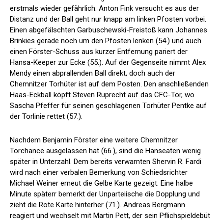
erstmals wieder gefährlich. Anton Fink versucht es aus der
Distanz und der Ball geht nur knapp am linken Pfosten vorbei.
Einen abgefälschten Garbuschewski-Freistoß kann Johannes
Brinkies gerade noch um den Pfosten lenken (54.) und auch
einen Förster-Schuss aus kurzer Entfernung pariert der
Hansa-Keeper zur Ecke (55.). Auf der Gegenseite nimmt Alex
Mendy einen abprallenden Ball direkt, doch auch der
Chemnitzer Torhüter ist auf dem Posten. Den anschließenden
Haas-Eckball köpft Steven Ruprecht auf das CFC-Tor, wo
Sascha Pfeffer für seinen geschlagenen Torhüter Pentke auf
der Torlinie rettet (57.).
Nachdem Benjamin Förster eine weitere Chemnitzer
Torchance ausgelassen hat (66.), sind die Hanseaten wenig
später in Unterzahl. Dem bereits verwarnten Shervin R. Fardi
wird nach einer verbalen Bemerkung von Schiedsrichter
Michael Weiner erneut die Gelbe Karte gezeigt. Eine halbe
Minute späterr bemerkt der Unparteiische die Dopplung und
zieht die Rote Karte hinterher (71.). Andreas Bergmann
reagiert und wechselt mit Martin Pett, der sein Pflichspieldebüt