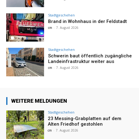
Stadtgeschehen
Brand in Wohnhaus in der Feldstadt
cm
-
7. August 2026
Stadtgeschehen
Schwerin baut öffentlich zugängliche
Landeinfrastruktur weiter aus
cm
-
7. August 2026
WEITERE MELDUNGEN
Stadtgeschehen
23 Messing-Grabplatten auf dem
Alten Friedhof gestohlen
cm
-
7. August 2026