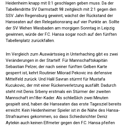
Heidenheim knapp mit 0:1 geschlagen geben muss. Da der
Tabellendritte SV Darmstadt 98 zeitgleich mit 2:1 gegen den
SSV Jahn Regensburg gewinnt, wächst der Rückstand der
Hanseaten auf den Relegationsrang auf vier Punkte an. Sollte
der SV Wehen Wiesbaden am morgigen Sonntag in Leipzig
gewinnen, würde der F.C. Hansa sogar noch auf den fünften
Tabellenplatz zurückfallen.
Im Vergleich zum Auswärtssieg in Unterhaching gibt es zwei
Veränderungen in der Startelf. Für Mannschaftskapitän
Sebastian Pelzer, der nach seiner fünften Gelben Karte
gesperrt ist, kehrt Routinier Milorad Pekovic ins defensive
Mittelfeld zurück. Und Halil Savran stürmt für Mustafa
Kucukovic, der mit einer Rückenverletzung ausfällt. Dadurch
steht mit Denis Srbeny erstmals ein Stürmer der zweiten
Mannschaft im18er-Kader. Als schließlich zwei Minuten
gespielt sind, haben die Hanseaten das erste Tagesziel bereits
erreicht. Kein Heidenheimer Spieler ist in die Nähe des Hansa-
Strafraumes gekommen, so dass Schiedsrichter Deniz
Aytekin auch keinen Elfmeter gegen den F.C. Hansa pfeifen