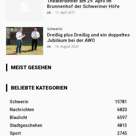
Theaterdinner am 29. April im
Brunnenhof der Schweriner Höfe
cm
-
11. April 2017
Schwerin
Dreißig plus Dreißig und ein doppeltes
Jubiläum bei der AWO
cm
-
14. August 2020
MEIST GESEHEN
BELIEBTE KATEGORIEN
Schwerin
15781
Nachrichten
6820
Blaulicht
6597
Stadtgeschehen
4813
Sport
2745