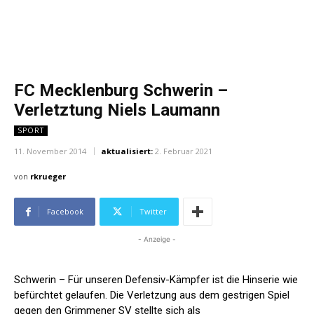
FC Mecklenburg Schwerin –
Verletztung Niels Laumann
SPORT
11. November 2014
aktualisiert:
2. Februar 2021
von
rkrueger
Facebook
Twitter
- Anzeige -
Schwerin – Für unseren Defensiv-Kämpfer ist die Hinserie wie
befürchtet gelaufen. Die Verletzung aus dem gestrigen Spiel
gegen den Grimmener SV stellte sich als