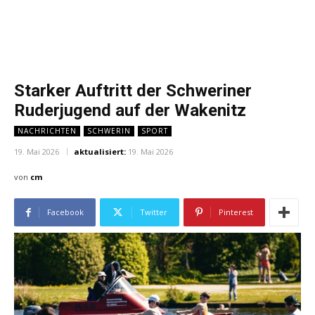
Starker Auftritt der Schweriner
Ruderjugend auf der Wakenitz
NACHRICHTEN
SCHWERIN
SPORT
19. Mai 2026
aktualisiert:
19. Mai 2026
von
cm
Facebook
Twitter
Pinterest