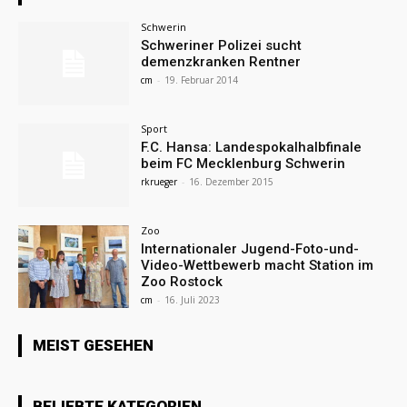
Schwerin
Schweriner Polizei sucht
demenzkranken Rentner
cm
-
19. Februar 2014
Sport
F.C. Hansa: Landespokalhalbfinale
beim FC Mecklenburg Schwerin
rkrueger
-
16. Dezember 2015
Zoo
Internationaler Jugend-Foto-und-
Video-Wettbewerb macht Station im
Zoo Rostock
cm
-
16. Juli 2023
MEIST GESEHEN
BELIEBTE KATEGORIEN