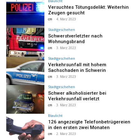
Blaulicht
Versuchtes Tötungsdelikt: Weiterhin
Zeugen gesucht
cm
-
4. März 2023
Stadtgeschehen
Schwerstverletzter nach
Wohnungsbrand
cm
-
3. März 2023
Stadtgeschehen
Verkehrsunfall mit hohem
Sachschaden in Schwerin
cm
-
3. März 2023
Stadtgeschehen
Schwer alkoholisierter bei
Verkehrsunfall verletzt
cm
-
3. März 2023
Blaulicht
126 angezeigte Telefonbetrügereien
in den ersten zwei Monaten
cm
-
2. März 2023