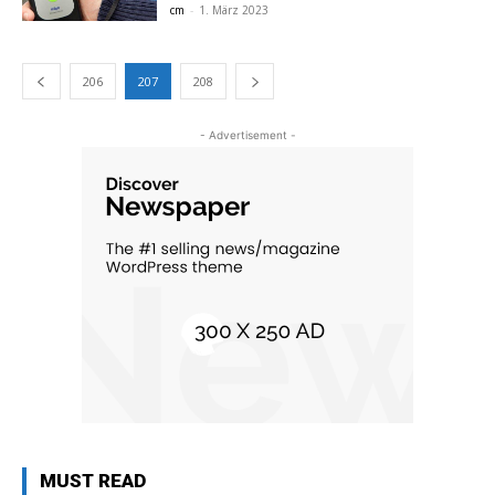
cm
-
1. März 2023
206
207
208
- Advertisement -
MUST READ