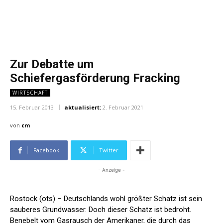
Zur Debatte um
Schiefergasförderung Fracking
WIRTSCHAFT
15. Februar 2013
aktualisiert:
2. Februar 2021
von
cm
Facebook
Twitter
- Anzeige -
Rostock (ots) – Deutschlands wohl größter Schatz ist sein
sauberes Grundwasser. Doch dieser Schatz ist bedroht.
Benebelt vom Gasrausch der Amerikaner, die durch das