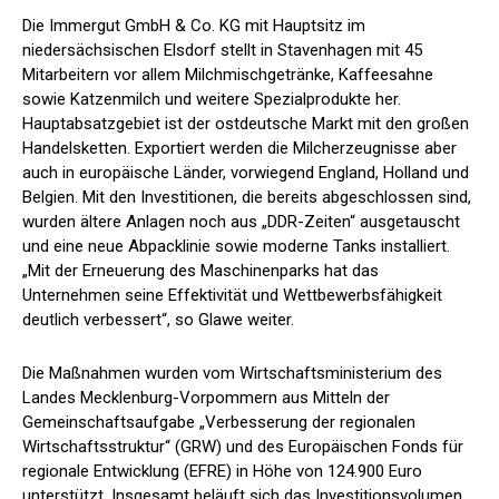
Die Immergut GmbH & Co. KG mit Hauptsitz im
niedersächsischen Elsdorf stellt in Stavenhagen mit 45
Mitarbeitern vor allem Milchmischgetränke, Kaffeesahne
sowie Katzenmilch und weitere Spezialprodukte her.
Hauptabsatzgebiet ist der ostdeutsche Markt mit den großen
Handelsketten. Exportiert werden die Milcherzeugnisse aber
auch in europäische Länder, vorwiegend England, Holland und
Belgien. Mit den Investitionen, die bereits abgeschlossen sind,
wurden ältere Anlagen noch aus „DDR-Zeiten“ ausgetauscht
und eine neue Abpacklinie sowie moderne Tanks installiert.
„Mit der Erneuerung des Maschinenparks hat das
Unternehmen seine Effektivität und Wettbewerbsfähigkeit
deutlich verbessert“, so Glawe weiter.
Die Maßnahmen wurden vom Wirtschaftsministerium des
Landes Mecklenburg-Vorpommern aus Mitteln der
Gemeinschaftsaufgabe „Verbesserung der regionalen
Wirtschaftsstruktur“ (GRW) und des Europäischen Fonds für
regionale Entwicklung (EFRE) in Höhe von 124.900 Euro
unterstützt. Insgesamt beläuft sich das Investitionsvolumen