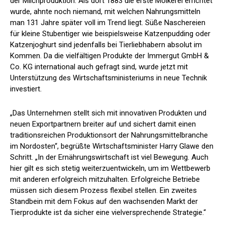
der Milchproduktion. Als dort 1883 die erste Molkerei errichtet
wurde, ahnte noch niemand, mit welchen Nahrungsmitteln
man 131 Jahre später voll im Trend liegt. Süße Naschereien
für kleine Stubentiger wie beispielsweise Katzenpudding oder
Katzenjoghurt sind jedenfalls bei Tierliebhabern absolut im
Kommen. Da die vielfältigen Produkte der Immergut GmbH &
Co. KG international auch gefragt sind, wurde jetzt mit
Unterstützung des Wirtschaftsministeriums in neue Technik
investiert.
„Das Unternehmen stellt sich mit innovativen Produkten und
neuen Exportpartnern breiter auf und sichert damit einen
traditionsreichen Produktionsort der Nahrungsmittelbranche
im Nordosten“, begrüßte Wirtschaftsminister Harry Glawe den
Schritt. „In der Ernährungswirtschaft ist viel Bewegung. Auch
hier gilt es sich stetig weiterzuentwickeln, um im Wettbewerb
mit anderen erfolgreich mitzuhalten. Erfolgreiche Betriebe
müssen sich diesem Prozess flexibel stellen. Ein zweites
Standbein mit dem Fokus auf den wachsenden Markt der
Tierprodukte ist da sicher eine vielversprechende Strategie.“