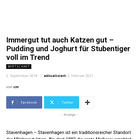
Immergut tut auch Katzen gut –
Pudding und Joghurt für Stubentiger
voll im Trend
WIRTSCHAFT
2. September 2014
aktualisiert:
2. Februar 2021
von
cm
Facebook
Twitter
- Anzeige -
Stavenhagen – Stavenhagen ist ein traditionsreicher Standort