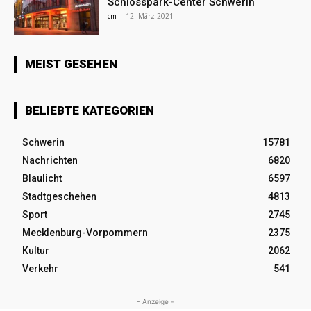
Schlosspark-Center Schwerin
cm
-
12. März 2021
MEIST GESEHEN
BELIEBTE KATEGORIEN
Schwerin
15781
Nachrichten
6820
Blaulicht
6597
Stadtgeschehen
4813
Sport
2745
Mecklenburg-Vorpommern
2375
Kultur
2062
Verkehr
541
- Anzeige -