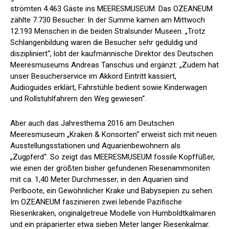
strömten 4.463 Gäste ins MEERESMUSEUM. Das OZEANEUM
zählte 7.730 Besucher. In der Summe kamen am Mittwoch
12.193 Menschen in die beiden Stralsunder Museen. „Trotz
Schlangenbildung waren die Besucher sehr geduldig und
diszipliniert“, lobt der kaufmännische Direktor des Deutschen
Meeresmuseums Andreas Tanschus und ergänzt: „Zudem hat
unser Besucherservice im Akkord Eintritt kassiert,
Audioguides erklärt, Fahrstühle bedient sowie Kinderwagen
und Rollstuhlfahrern den Weg gewiesen“.
Aber auch das Jahresthema 2016 am Deutschen
Meeresmuseum „Kraken & Konsorten“ erweist sich mit neuen
Ausstellungsstationen und Aquarienbewohnern als
„Zugpferd“. So zeigt das MEERESMUSEUM fossile Kopffüßer,
wie einen der größten bisher gefundenen Riesenammoniten
mit ca. 1,40 Meter Durchmesser; in den Aquarien sind
Perlboote, ein Gewöhnlicher Krake und Babysepien zu sehen.
Im OZEANEUM faszinieren zwei lebende Pazifische
Riesenkraken, originalgetreue Modelle von Humboldtkalmaren
und ein präparierter etwa sieben Meter langer Riesenkalmar.