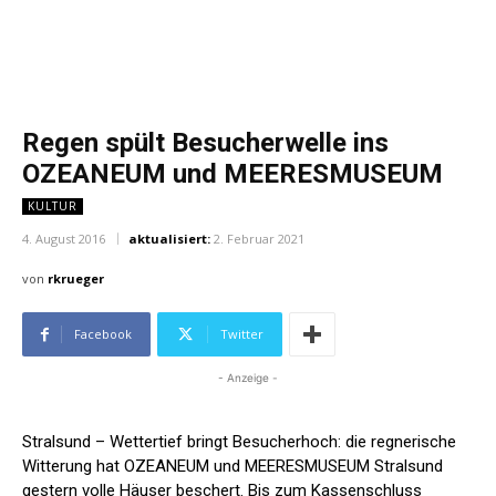
Regen spült Besucherwelle ins
OZEANEUM und MEERESMUSEUM
KULTUR
4. August 2016
aktualisiert:
2. Februar 2021
von
rkrueger
Facebook
Twitter
- Anzeige -
Stralsund – Wettertief bringt Besucherhoch: die regnerische
Witterung hat OZEANEUM und MEERESMUSEUM Stralsund
gestern volle Häuser beschert. Bis zum Kassenschluss