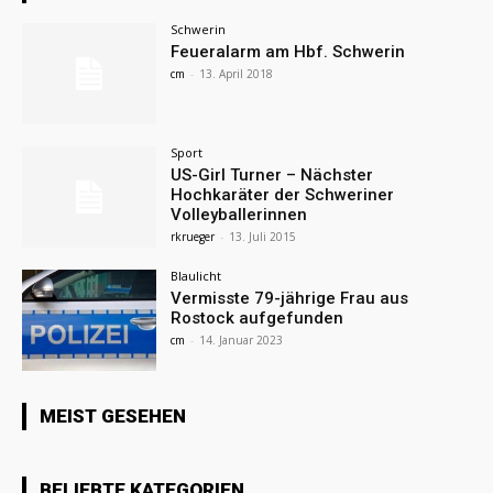
Schwerin
Feueralarm am Hbf. Schwerin
cm
-
13. April 2018
Sport
US-Girl Turner – Nächster
Hochkaräter der Schweriner
Volleyballerinnen
rkrueger
-
13. Juli 2015
Blaulicht
Vermisste 79-jährige Frau aus
Rostock aufgefunden
cm
-
14. Januar 2023
MEIST GESEHEN
BELIEBTE KATEGORIEN