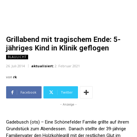
Grillabend mit tragischem Ende: 5-
jähriges Kind in Klinik geflogen
BLAULICHT
26. Juli 2014
aktualisiert:
2. Februar 2021
von
rk
Facebook
Twitter
- Anzeige -
Gadebusch (ots) – Eine Schönefelder Familie grillte auf ihrem
Grundstück zum Abendessen. Danach stellte der 39-jährige
Familienvater den Holzkohlegrill mit der restlichen Glut im