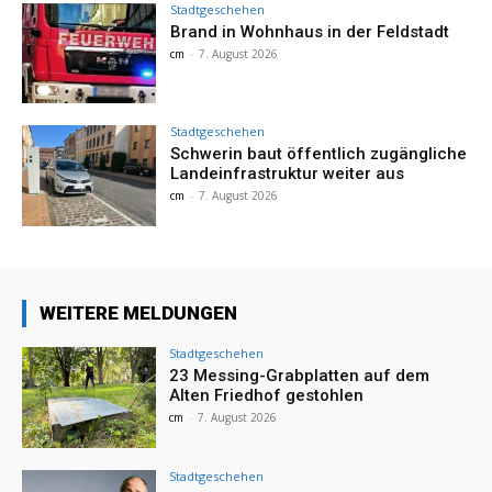
Stadtgeschehen
Brand in Wohnhaus in der Feldstadt
cm
-
7. August 2026
Stadtgeschehen
Schwerin baut öffentlich zugängliche
Landeinfrastruktur weiter aus
cm
-
7. August 2026
WEITERE MELDUNGEN
Stadtgeschehen
23 Messing-Grabplatten auf dem
Alten Friedhof gestohlen
cm
-
7. August 2026
Stadtgeschehen