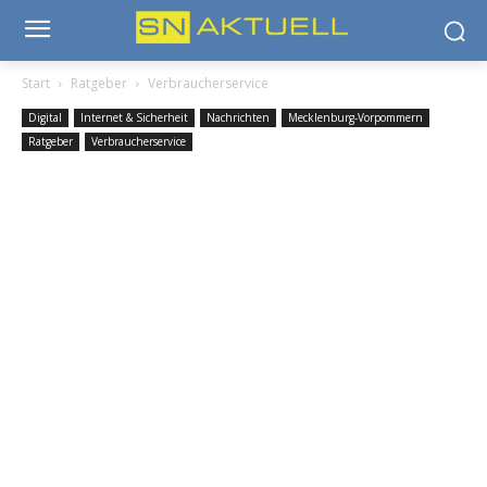
Start
Ratgeber
Verbraucherservice
Digital
Internet & Sicherheit
Nachrichten
Mecklenburg-Vorpommern
Ratgeber
Verbraucherservice