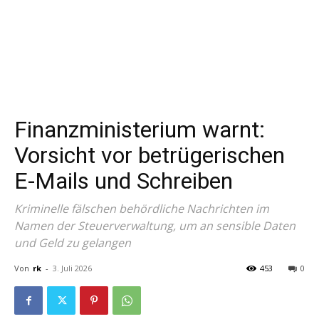
Finanzministerium warnt:
Vorsicht vor betrügerischen
E-Mails und Schreiben
Kriminelle fälschen behördliche Nachrichten im
Namen der Steuerverwaltung, um an sensible Daten
und Geld zu gelangen
Von
rk
-
3. Juli 2026
453
0