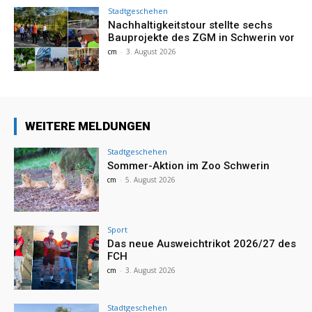
Stadtgeschehen
Nachhaltigkeitstour stellte sechs
Bauprojekte des ZGM in Schwerin vor
cm
-
3. August 2026
WEITERE MELDUNGEN
Stadtgeschehen
Sommer-Aktion im Zoo Schwerin
cm
-
5. August 2026
Sport
Das neue Ausweichtrikot 2026/27 des
FCH
cm
-
3. August 2026
Stadtgeschehen