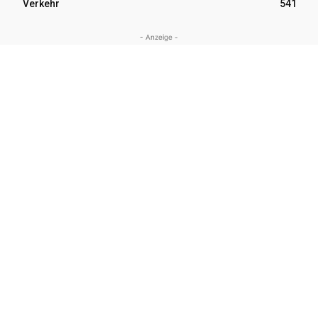
Verkehr
541
- Anzeige -