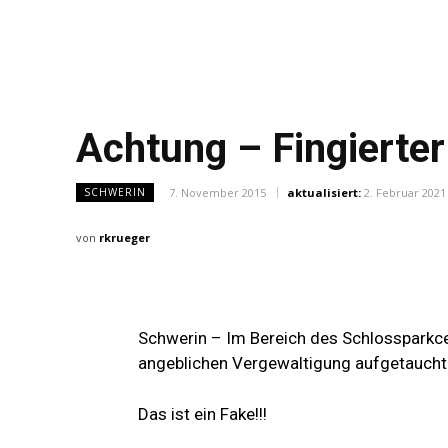
Achtung – Fingierte
7. November 2015
aktualisiert:
2. Februar 2021
SCHWERIN
von
rkrueger
Schwerin –
Im Bereich des Schlossparkce
angeblichen Vergewaltigung aufgetaucht
Das ist ein Fake!!!