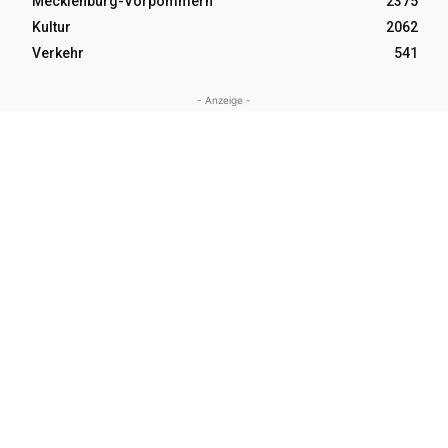
Mecklenburg-Vorpommern
2375
Kultur
2062
Verkehr
541
- Anzeige -