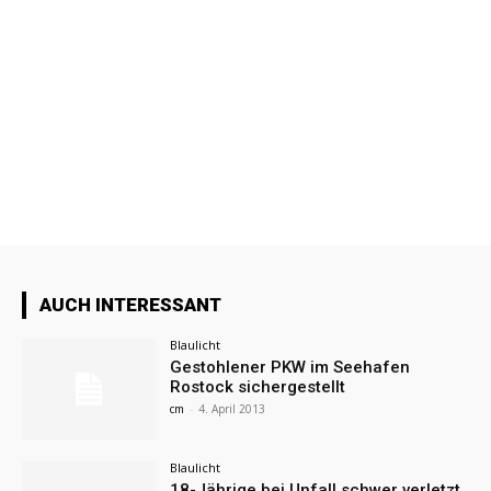
AUCH INTERESSANT
Blaulicht
Gestohlener PKW im Seehafen
Rostock sichergestellt
cm
-
4. April 2013
Blaulicht
18-Jährige bei Unfall schwer verletzt