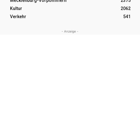
Mecklenburg-Vorpommern
2375
Kultur
2062
Verkehr
541
- Anzeige -