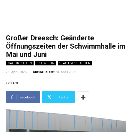
Großer Dreesch: Geänderte
Öffnungszeiten der Schwimmhalle im
Mai und Juni
NACHRICHTEN
SCHWERIN
STADTGESCHEHEN
28. April 2025
aktualisiert:
28. April 2025
von
cm
Facebook
Twitter