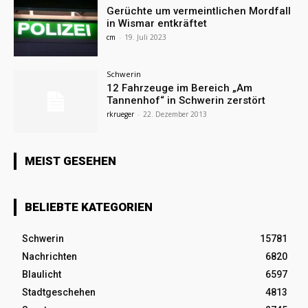
Gerüchte um vermeintlichen Mordfall
in Wismar entkräftet
cm
-
19. Juli 2023
Schwerin
12 Fahrzeuge im Bereich „Am
Tannenhof“ in Schwerin zerstört
rkrueger
-
22. Dezember 2013
MEIST GESEHEN
BELIEBTE KATEGORIEN
Schwerin
15781
Nachrichten
6820
Blaulicht
6597
Stadtgeschehen
4813