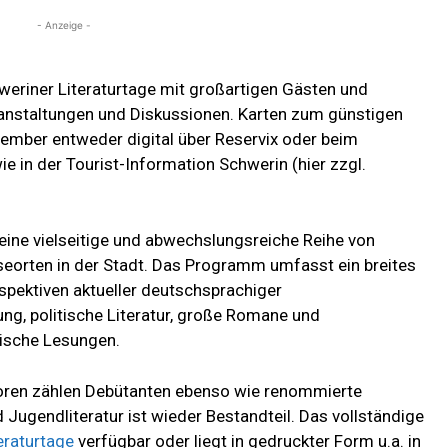
- Anzeige -
weriner Literaturtage mit großartigen Gästen und
anstaltungen und Diskussionen. Karten zum günstigen
tember entweder digital über Reservix oder beim
 in der Tourist-Information Schwerin (hier zzgl.
 eine vielseitige und abwechslungsreiche Reihe von
seorten in der Stadt. Das Programm umfasst ein breites
ektiven aktueller deutschsprachiger
ung, politische Literatur, große Romane und
ische Lesungen.
oren zählen Debütanten ebenso wie renommierte
 Jugendliteratur ist wieder Bestandteil. Das vollständige
eraturtage
verfügbar oder liegt in gedruckter Form u.a. in