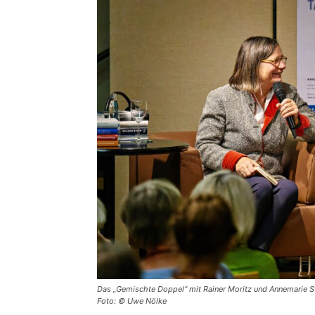
Das „Gemischte Doppel“ mit Rainer Moritz und Annemarie St
Foto: © Uwe Nölke