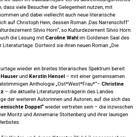
 dass viele Besucher die Gelegenheit nutzen, mit
ommen und dabei vielleicht auch neue literarische
ich auf Christoph Hein, dessen Roman ,Das Narrenschiff‘
lturdezernent Silvio Horn“, so Kulturdezernent Silvio Horn.
 auch die Lesung mit
Caroline Wahl
im Goldenen Saal des
 Literaturtage. Dortwird sie ihren neuen Roman „Die
rtage wieder ein breites literarisches Spektrum bereit.
a Hauser
und
Kerstin Hensel
– mit einer gemeinsamen
vielstimmigen Anthologie „Ost*West*Frau*“–
Christine
tz
– die aktuelle Literaturpreisträgerin des Landes
e der weiteren Autorinnen und Autoren, auf die sich das
Gemischte Doppel“
wieder vertreten sein – die inzwischen
iner Moritz und Annemarie Stoltenberg und ihrer launigen
Herbstes.