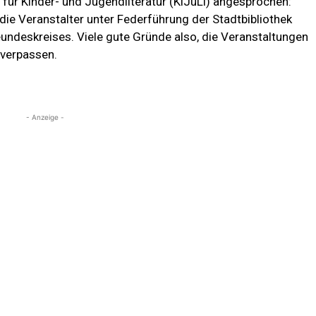
für Kinder- und Jugendliteratur (KiJuLi) angesprochen:
ie Veranstalter unter Federführung der Stadtbibliothek
undeskreises. Viele gute Gründe also, die Veranstaltungen
 verpassen.
- Anzeige -