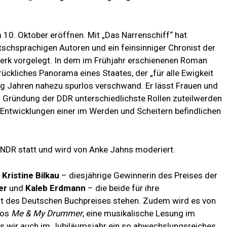
 10. Oktober eröffnen. Mit „Das Narrenschiff“ hat
utschsprachigen Autoren und ein feinsinniger Chronist der
erk vorgelegt. In dem im Frühjahr erschienenen Roman
drückliches Panorama eines Staates, der „für alle Ewigkeit
ig Jahren nahezu spurlos verschwand. Er lässt Frauen und
r Gründung der DDR unterschiedlichste Rollen zuteilwerden
 Entwicklungen einer im Werden und Scheitern befindlichen
 NDR statt und wird von Anke Jahns moderiert.
m
Kristine Bilkau
– diesjährige Gewinnerin des Preises der
er
und
Kaleb Erdmann
– die beide für ihre
t des Deutschen Buchpreises stehen. Zudem wird es von
uos
Me & My Drummer
, eine musikalische Lesung im
ss wir auch im Jubiläumsjahr ein so abwechslungsreiches