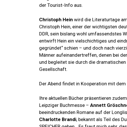
der Tourist-Info aus.
Christoph Hein
wird die Literaturtage am
Christoph Hein, einer der wichtigsten de
DDR, sein bislang wohl umfassendstes W
entwirft Hein ein vielschichtiges und ein
gegründet“ schien – und doch nach vierz
Männer aufeinandertreffen, denen bei de
und begleitet sie durch die dramatischen
Gesellschaft.
Der Abend findet in Kooperation mit dem
Ihre aktuellen Bücher präsentieren zude
Leipziger Buchmesse –
Annett Gröschn
beeindruckenden Romane auf der Longlis
Charlotte Brandi
, bekannt als Teil des D
SPEICHER geben. „Es freut mich sehr, da