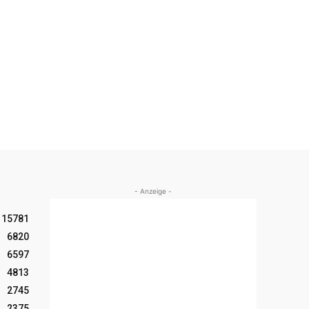
- Anzeige -
15781
6820
6597
4813
2745
2375