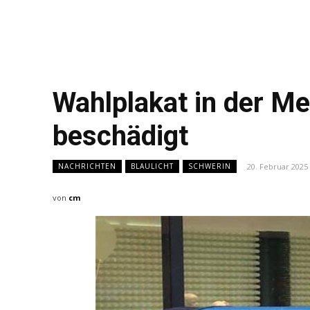
Wahlplakat in der M
beschädigt
20. Februar 2025
NACHRICHTEN
BLAULICHT
SCHWERIN
von
cm