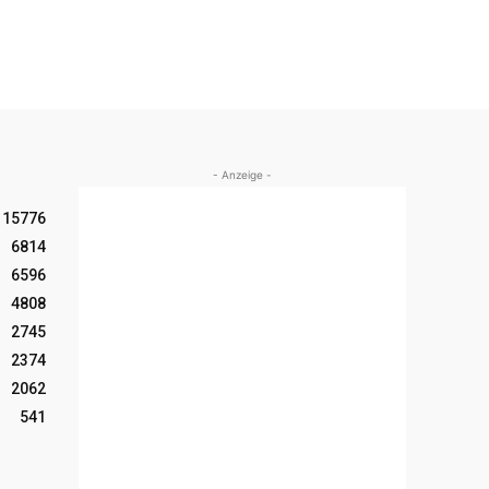
- Anzeige -
15776
6814
6596
4808
2745
2374
2062
541