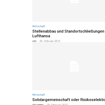
Wirtschaft
Stellenabbau und Standortschließungen
Lufthansa
cm
-
20. Februar 2013
Wirtschaft
Solidargemeinschaft oder Risikoselekti
rkrueger
-
19. Februar 2013