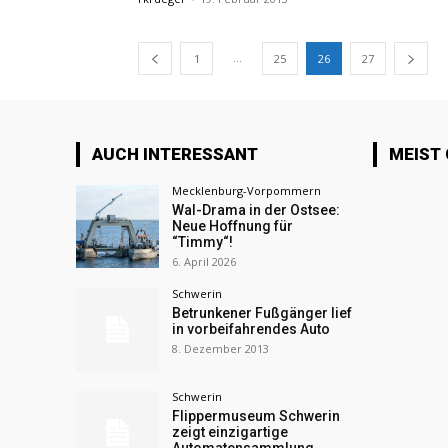
...
1
25
26
27
AUCH INTERESSANT
MEIST
Mecklenburg-Vorpommern
Wal-Drama in der Ostsee:
Neue Hoffnung für
“Timmy“!
6. April 2026
Schwerin
Betrunkener Fußgänger lief
in vorbeifahrendes Auto
8. Dezember 2013
Schwerin
Flippermuseum Schwerin
zeigt einzigartige