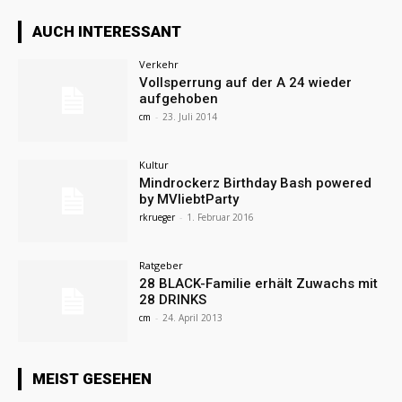
AUCH INTERESSANT
Verkehr
Vollsperrung auf der A 24 wieder
aufgehoben
cm
-
23. Juli 2014
Kultur
Mindrockerz Birthday Bash powered
by MVliebtParty
rkrueger
-
1. Februar 2016
Ratgeber
28 BLACK-Familie erhält Zuwachs mit
28 DRINKS
cm
-
24. April 2013
MEIST GESEHEN