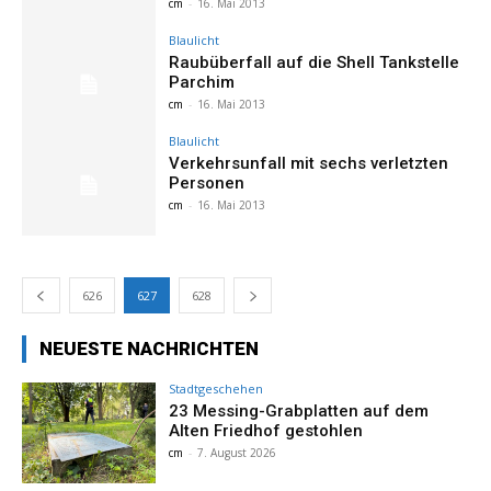
cm
-
16. Mai 2013
Blaulicht
Raubüberfall auf die Shell Tankstelle
Parchim
cm
-
16. Mai 2013
Blaulicht
Verkehrsunfall mit sechs verletzten
Personen
cm
-
16. Mai 2013
626
627
628
NEUESTE NACHRICHTEN
Stadtgeschehen
23 Messing-Grabplatten auf dem
Alten Friedhof gestohlen
cm
-
7. August 2026